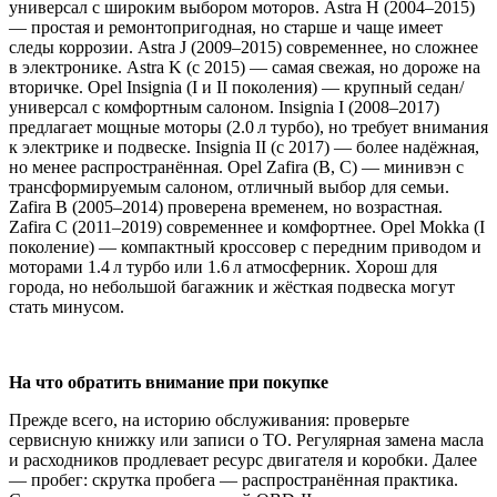
универсал с широким выбором моторов. Astra H (2004–2015)
— простая и ремонтопригодная, но старше и чаще имеет
следы коррозии. Astra J (2009–2015) современнее, но сложнее
в электронике. Astra K (с 2015) — самая свежая, но дороже на
вторичке. Opel Insignia (I и II поколения) — крупный седан/
универсал с комфортным салоном. Insignia I (2008–2017)
предлагает мощные моторы (2.0 л турбо), но требует внимания
к электрике и подвеске. Insignia II (с 2017) — более надёжная,
но менее распространённая. Opel Zafira (B, C) — минивэн с
трансформируемым салоном, отличный выбор для семьи.
Zafira B (2005–2014) проверена временем, но возрастная.
Zafira C (2011–2019) современнее и комфортнее. Opel Mokka (I
поколение) — компактный кроссовер с передним приводом и
моторами 1.4 л турбо или 1.6 л атмосферник. Хорош для
города, но небольшой багажник и жёсткая подвеска могут
стать минусом.
На что обратить внимание при покупке
Прежде всего, на историю обслуживания: проверьте
сервисную книжку или записи о ТО. Регулярная замена масла
и расходников продлевает ресурс двигателя и коробки. Далее
— пробег: скрутка пробега — распространённая практика.