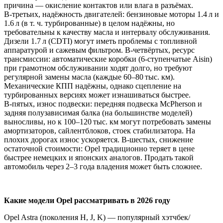
причина — окисление контактов или влага в разъёмах.
В‑третьих, надёжность двигателей: бензиновые моторы 1.4 л и
1.6 л (в т. ч. турбированные) в целом надёжны, но
требовательны к качеству масла и интервалу обслуживания.
Дизели 1.7 л (CDTI) могут иметь проблемы с топливной
аппаратурой и сажевым фильтром. В‑четвёртых, ресурс
трансмиссии: автоматические коробки (6‑ступенчатые Aisin)
при грамотном обслуживании ходят долго, но требуют
регулярной замены масла (каждые 60–80 тыс. км).
Механические КПП надёжны, однако сцепление на
турбированных версиях может изнашиваться быстрее.
В‑пятых, износ подвески: передняя подвеска McPherson и
задняя полузависимая балка (на большинстве моделей)
выносливы, но к 100–120 тыс. км могут потребовать замены
амортизаторов, сайлентблоков, стоек стабилизатора. На
плохих дорогах износ ускоряется. В‑шестых, снижение
остаточной стоимости: Opel традиционно теряет в цене
быстрее немецких и японских аналогов. Продать такой
автомобиль через 2–3 года владения может быть сложнее.
Какие модели Opel рассматривать в 2026 году
Opel Astra (поколения H, J, K) — популярный хэтчбек/