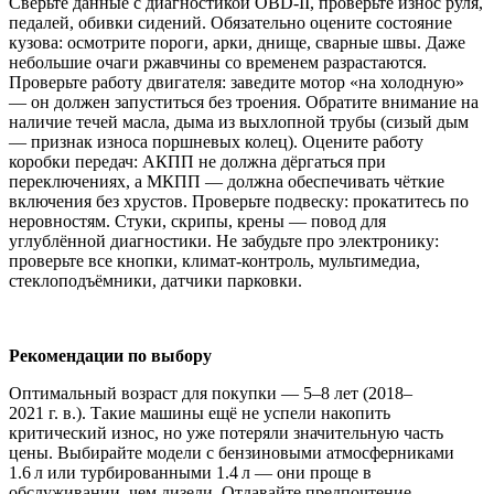
Сверьте данные с диагностикой OBD‑II, проверьте износ руля,
педалей, обивки сидений. Обязательно оцените состояние
кузова: осмотрите пороги, арки, днище, сварные швы. Даже
небольшие очаги ржавчины со временем разрастаются.
Проверьте работу двигателя: заведите мотор «на холодную»
— он должен запуститься без троения. Обратите внимание на
наличие течей масла, дыма из выхлопной трубы (сизый дым
— признак износа поршневых колец). Оцените работу
коробки передач: АКПП не должна дёргаться при
переключениях, а МКПП — должна обеспечивать чёткие
включения без хрустов. Проверьте подвеску: прокатитесь по
неровностям. Стуки, скрипы, крены — повод для
углублённой диагностики. Не забудьте про электронику:
проверьте все кнопки, климат‑контроль, мультимедиа,
стеклоподъёмники, датчики парковки.
Рекомендации по выбору
Оптимальный возраст для покупки — 5–8 лет (2018–
2021 г. в.). Такие машины ещё не успели накопить
критический износ, но уже потеряли значительную часть
цены. Выбирайте модели с бензиновыми атмосферниками
1.6 л или турбированными 1.4 л — они проще в
обслуживании, чем дизели. Отдавайте предпочтение