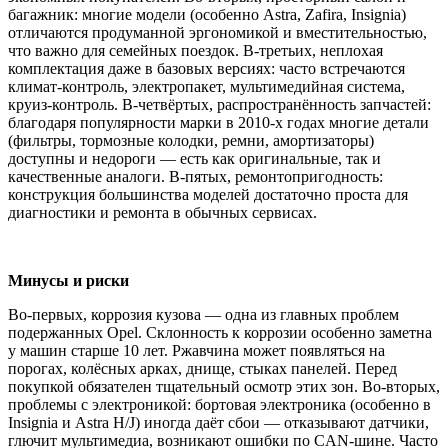
багажник: многие модели (особенно Astra, Zafira, Insignia)
отличаются продуманной эргономикой и вместительностью,
что важно для семейных поездок. В‑третьих, неплохая
комплектация даже в базовых версиях: часто встречаются
климат‑контроль, электропакет, мультимедийная система,
круиз‑контроль. В‑четвёртых, распространённость запчастей:
благодаря популярности марки в 2010‑х годах многие детали
(фильтры, тормозные колодки, ремни, амортизаторы)
доступны и недороги — есть как оригинальные, так и
качественные аналоги. В‑пятых, ремонтопригодность:
конструкция большинства моделей достаточно проста для
диагностики и ремонта в обычных сервисах.
Минусы и риски
Во‑первых, коррозия кузова — одна из главных проблем
подержанных Opel. Склонность к коррозии особенно заметна
у машин старше 10 лет. Ржавчина может появляться на
порогах, колёсных арках, днище, стыках панелей. Перед
покупкой обязателен тщательный осмотр этих зон. Во‑вторых,
проблемы с электроникой: бортовая электроника (особенно в
Insignia и Astra H/J) иногда даёт сбои — отказывают датчики,
глючит мультимедиа, возникают ошибки по CAN‑шине. Часто