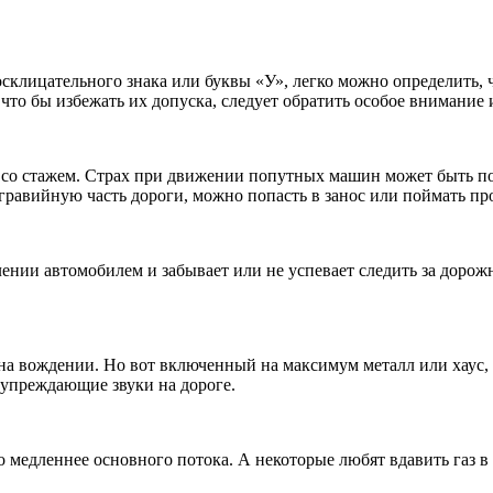
осклицательного знака или буквы «У», легко можно определить, ч
что бы избежать их допуска, следует обратить особое внимание 
со стажем. Страх при движении попутных машин может быть по
 гравийную часть дороги, можно попасть в занос или поймать про
ении автомобилем и забывает или не успевает следить за доро
 на вождении. Но вот включенный на максимум металл или хаус, 
упреждающие звуки на дороге.
медленнее основного потока. А некоторые любят вдавить газ в 