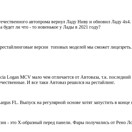
течественного автопрома вернул Ладу Ниву и обновил Ладу 4х4.
 будет ли что - то новенькое у Лады в 2021 году?
т рестайлинговые версии топовых моделей мы сможет лицезреть.
cia Logan MCV мало чем отличается от Автоваза, т.к. последний
течественные. И все таки Автоваз решился на рестайлинг.
argus FL. Выпуск на регулярной основе хотят запустить в конце 
ии - это Х-образный перед панели. Фары получились от Рено Лог