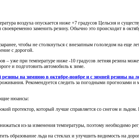
ература воздуха опускается ниже +7 градусов Цельсия и существ
ы своевременно заменить резину. Обычно это происходит в октяб
 заранее, чтобы не столкнуться с внезапным гололедом на еще ле
ение с дорогой.
ов – уже при температуре ниже -10 градусов летняя резина може
ороге и подготовить автомобиль к зиме.
резины на зимнюю в октябре-ноябре и с зимней резины на л
роживания. Рекомендуется следить за погодными прогнозами и м
ющие нюансы:
кий протектор, который лучше справляется со снегом и льдом. К
нижаться из-за изменения температуры, поэтому необходимо рег
ить образование льда на стеклах и улучшить видимость на дорог