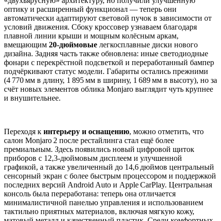
«двухъярусную» архитектуру, но получили улучшенную
оптику и расширенный функционал — теперь они
автоматически адаптируют световой пучок в зависимости от
условий движения. Сбоку кроссовер узнаваем благодаря
плавной линии крыши и мощным колёсным аркам,
вмещающим
20
‑
дюймовые
легкосплавные диски нового
дизайна. Задняя часть также обновлена: иные светодиодные
фонари с перекрёстной подсветкой и переработанный бампер
подчёркивают статус модели. Габариты остались прежними
(4 770 мм в длину, 1 895 мм в ширину, 1 689 мм в высоту), но за
счёт новых элементов облика Monjaro выглядит чуть крупнее
и внушительнее.
Переходя к
интерьеру и оснащению
, можно отметить, что
салон Monjaro 2 после рестайлинга стал ещё более
премиальным. Здесь появились новый цифровой щиток
приборов с 12,3‑дюймовым дисплеем и улучшенной
графикой, а также увеличенный до 14,6 дюймов центральный
сенсорный экран с более быстрым процессором и поддержкой
последних версий Android Auto и Apple CarPlay. Центральная
консоль была переработана: теперь она отличается
минималистичной панелью управления и использованием
тактильно приятных материалов, включая мягкую кожу,
матовый металл и качественный пластик. Среди комфортных