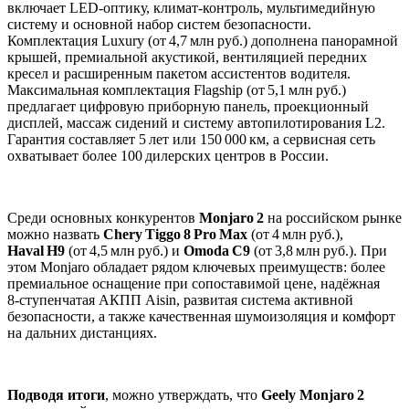
включает LED‑оптику, климат‑контроль, мультимедийную
систему и основной набор систем безопасности.
Комплектация Luxury (от 4,7 млн руб.) дополнена панорамной
крышей, премиальной акустикой, вентиляцией передних
кресел и расширенным пакетом ассистентов водителя.
Максимальная комплектация Flagship (от 5,1 млн руб.)
предлагает цифровую приборную панель, проекционный
дисплей, массаж сидений и систему автопилотирования L2.
Гарантия составляет 5 лет или 150 000 км, а сервисная сеть
охватывает более 100 дилерских центров в России.
Среди основных конкурентов
Monjaro 2
на российском рынке
можно назвать
Chery Tiggo 8 Pro Max
(от 4 млн руб.),
Haval H9
(от 4,5 млн руб.) и
Omoda C9
(от 3,8 млн руб.). При
этом Monjaro обладает рядом ключевых преимуществ: более
премиальное оснащение при сопоставимой цене, надёжная
8‑ступенчатая АКПП Aisin, развитая система активной
безопасности, а также качественная шумоизоляция и комфорт
на дальних дистанциях.
Подводя итоги
, можно утверждать, что
Geely Monjaro 2