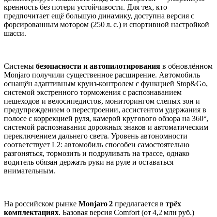
кренность без потери устойчивости. Для тех, кто
предпочитает ещё большую динамику, доступна версия с
форсированным мотором (250 л. с.) и спортивной настройкой
шасси.
Системы
безопасности и автопилотирования
в обновлённом
Monjaro получили существенное расширение. Автомобиль
оснащён адаптивным круиз‑контролем с функцией Stop&Go,
системой экстренного торможения с распознаванием
пешеходов и велосипедистов, мониторингом слепых зон и
предупреждением о перестроении, ассистентом удержания в
полосе с коррекцией руля, камерой кругового обзора на 360°,
системой распознавания дорожных знаков и автоматическим
переключением дальнего света. Уровень автономности
соответствует L2: автомобиль способен самостоятельно
разгоняться, тормозить и подруливать на трассе, однако
водитель обязан держать руки на руле и оставаться
внимательным.
На российском рынке
Monjaro 2
предлагается в
трёх
комплектациях
. Базовая версия Comfort (от 4,2 млн руб.)