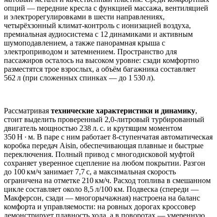
опций — передние кресла с функцией массажа, вентиляцией
и электрорегулировками в шести направлениях,
четырёхзонный климат‑контроль с ионизацией воздуха,
премиальная аудиосистема с 12 динамиками и активным
шумоподавлением, а также панорамная крыша с
электроприводом и затемнением. Пространство для
пассажиров осталось на высоком уровне: сзади комфортно
разместятся трое взрослых, а объём багажника составляет
562 л (при сложенных спинках — до 1 530 л).
Рассматривая
технические характеристики и динамику
,
стоит выделить проверенный 2,0‑литровый турбированный
двигатель мощностью 238 л. с. и крутящим моментом
350 Н · м. В паре с ним работает 8‑ступенчатая автоматическая
коробка передач Aisin, обеспечивающая плавные и быстрые
переключения. Полный привод с многодисковой муфтой
сохраняет уверенное сцепление на любом покрытии. Разгон
до 100 км/ч занимает 7,7 с, а максимальная скорость
ограничена на отметке 210 км/ч. Расход топлива в смешанном
цикле составляет около 8,5 л/100 км. Подвеска (спереди —
Макферсон, сзади — многорычажная) настроена на баланс
комфорта и управляемости: на ровных дорогах кроссовер
демонстрирует плавность хода, а в поворотах — умеренную