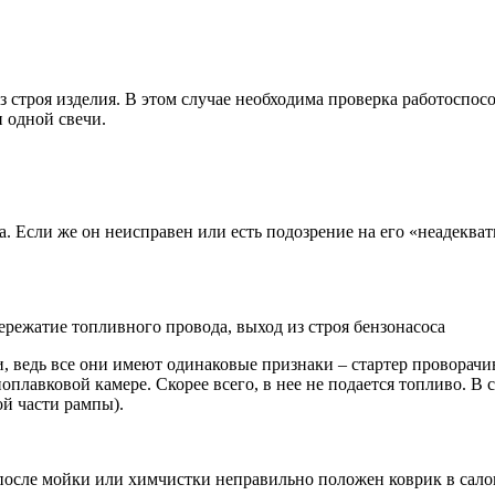
строя изделия. В этом случае необходима проверка работоспосо
 одной свечи.
 Если же он неисправен или есть подозрение на его «неадекват
ережатие топливного провода, выход из строя бензонасоса
, ведь все они имеют одинаковые признаки – стартер проворачив
плавковой камере. Скорее всего, в нее не подается топливо. В 
ой части рампы).
после мойки или химчистки неправильно положен коврик в салоне