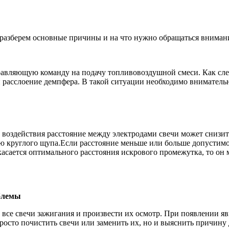
 разберем основные причины и на что нужно обращаться вниман
вляющую команду на подачу топливовоздушной смеси. Как следс
 расслоение демпфера. В такой ситуации необходимо внимательн
воздействия расстояние между электродами свечи может снизит
ью круглого щупа.Если расстояние меньше или больше допусти
касается оптимального расстояния искрового промежутка, то он м
облемы
 все свечи зажигания и произвести их осмотр. При появлении яв
осто почистить свечи или заменить их, но и выяснить причину 