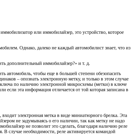
иммобилизатор или иммобилайзер, это устройство, которое
мобилем. Однако, далеко не каждый автомобилист знает, что из
вить дополнительный иммобилайзер?» и т. д.
ть автомобиль, чтобы еще в большей степени обезопасить
наков – опознать электронную метку, и только в этом случае
я ключа по наличию электронной микросхемы (метки) в ключе
и если эта информация отличается от той которая записана в
 входит электронная метка в виде миниатюрного брелка. Эта
зером не задумываясь о его наличии, так как метку не надо
ммобилайзер не позволит это сделать, благодаря наличию реле
я. В случае необходимости, реле активируется командой