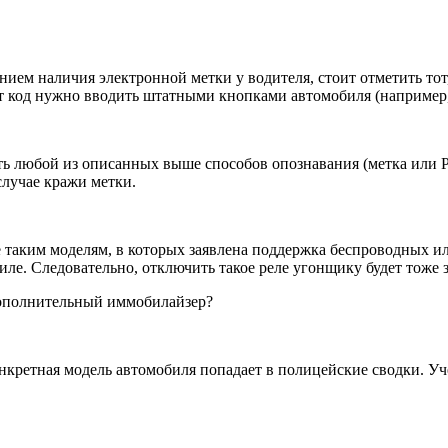
ием наличия электронной метки у водителя, стоит отметить тот
т код нужно вводить штатными кнопками автомобиля (например,
ь любой из описанных выше способов опознавания (метка или PI
 случае кражи метки.
 таким моделям, в которых заявлена поддержка беспроводных и
иле. Следовательно, отключить такое реле угонщику будет тоже 
дополнительный иммобилайзер?
кретная модель автомобиля попадает в полицейские сводки. Учест