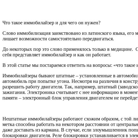
Что такое иммобилайзер и для чего он нужен?
Слово иммобилизация заимствовано из латинского языка, его 
лишает возможности самостоятельно передвигаться.
До некоторых пор это слово применялось только в медицине. Се
себя представляет иммобилайзер и как он работает.
В этой статье мы постараемся ответить на вопросы: «что тако
Иммобилайзеры бывают штатные – установленные в автомобиль
автомобиль при попытке угона. Несмотря на различия в констр
разрешить работу двигателя. Так, например, штатный (заводс
зажигания. Электроника считывает с нее информацию в момент
памяти – электронный блок управления двигателем не перейдет
Нештатные иммобилайзеры работают схожим образом, с той лиш
метка способна работать на некотором расстоянии от центральн
даже доставать из кармана. В случае, если злоумышленник попы
блокировки двигателя. Реле блокировки устанавливается в элек