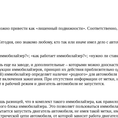
можно привести как «лишенный подвижности». Соответственно, 
годня, оно знакомо любому, кто так или иначе имел дело с авто
е иммобилайзер?»; «как работает иммобилайзер?»; «нужно ли ста
 еще на заводе, и дополнительные – которыми можно дооснасти
укции иммобилайзеров, принцип их действия приблизительно оди
кой) иммобилайзер определяет наличие «родного» для автомобил
 включения зажигания. При отсутствии информации от метки, ил
 в рабочий режим и двигатель автомобиля не запустится.
ь разницей, что в комплект такого иммобилайзера, как правило,
ого блока иммобилайзера. Это позволяет пользоваться иммобилай
тается запустить двигатель автомобиля, не имея такой метки, и
трической цепи автомобиля, от которой зависит работа двигател